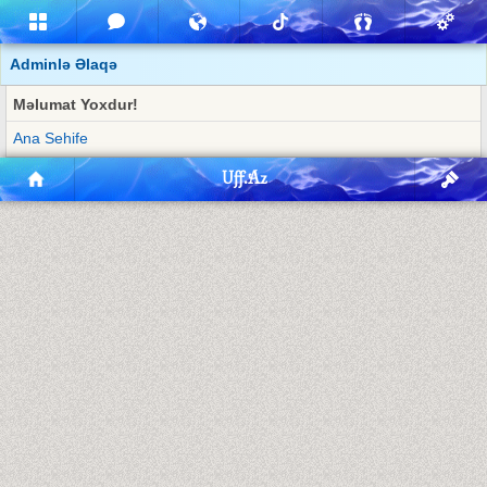
Adminlə Əlaqə
Məlumat Yoxdur!
Ana Sehife
Uff.Az