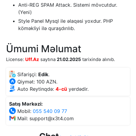
Anti-REG SPAM Attack. Sistemi mövcutdur.
(Yeni)
Style Panel Mysql ile əlaqəsi yoxdur. PHP
köməkliyi ilə quraşdırılıb.
Ümumi Məlumat
License:
Uff.Az
saytına
21.02.2025
tarixində alınıb.
Sifarişçi:
Edik
.
Qiymət: 100 AZN.
Auto Reytinqdə:
4-cü
yerdədir.
Satış Mərkəzi:
Mobil:
055 540 09 77
Mail: support@x3t4.com