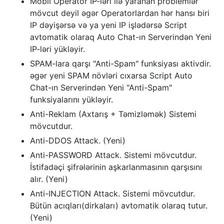
Mobil Operator IP-ləri ilə yaranan problemlər
mövcut deyil əgər Operatorlardan hər hansı biri
IP dəyişərsə və ya yeni IP işlədərsə Script
avtomatik olaraq Auto Chat-ın Serverindən Yeni
IP-ləri yükləyir.
SPAM-lara qarşı "Anti-Spam" funksiyası aktivdir.
əgər yeni SPAM növləri cıxarsa Script Auto
Chat-ın Serverindən Yeni "Anti-Spam"
funksiyalarını yükləyir.
Anti-Reklam (Axtarış + Təmizləmək) Sistemi
mövcutdur.
Anti-DDOS Attack. (Yeni)
Anti-PASSWORD Attack. Sistemi mövcutdur.
İstifadəçi şifrələrinin aşkarlanmasının qarşısını
alır. (Yeni)
Anti-INJECTION Attack. Sistemi mövcutdur.
Bütün acıqları(dirkaları) avtomatik olaraq tutur.
(Yeni)