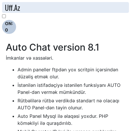
Uff.Az
ON:
0
Auto Chat version 8.1
İmkanlar və xassələri.
Admin paneller ftpdən yox scritpin içərsindən
düzəliş etmək olur.
İstənilən istifadəçiyə istənilen funksiyanı AUTO
Panel-dən vermək mümkündür.
Rütbəlilərə rütbə verdikdə standart nə olacaqı
AUTO Panel-dən təyin olunur.
Auto Panel Mysql ilə əlaqəsi yoxdur. PHP
köməkliyi ilə quraşdırılıb.