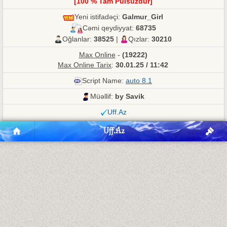
[100 % Tam Pulsuzdur]
Yeni istifadəçi:
Galmur_Girl
Cəmi qeydiyyat:
68735
Oğlanlar:
38525
|
Qızlar:
30210
Max Online
-
(19222)
Max Online Tarix
:
30.01.25 / 11:42
Script Name:
auto 8.1
Müəllif:
by Savik
Uff.Az
Uff.Az