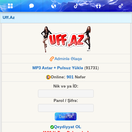
Uff.Az
Adminlə Əlaqə
MP3 Axtar + Pulsuz Yüklə
(
91731
)
Online:
901
Nəfər
Nik və ya İD:
Parol / Şifrə:
Qeydiyyat OL