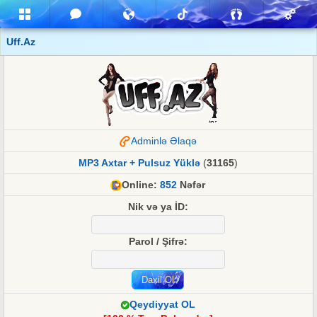
Uff.Az
Adminlə Əlaqə
MP3 Axtar + Pulsuz Yüklə
(
31165
)
Online:
852
Nəfər
Nik və ya İD:
Parol / Şifrə:
Qeydiyyat OL