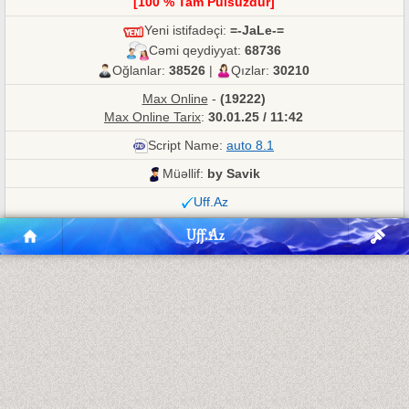
[100 % Tam Pulsuzdur]
Yeni istifadəçi:
=-JaLe-=
Cəmi qeydiyyat:
68736
Oğlanlar:
38526
|
Qızlar:
30210
Max Online
-
(19222)
Max Online Tarix
:
30.01.25 / 11:42
Script Name:
auto 8.1
Müəllif:
by Savik
Uff.Az
Uff.Az