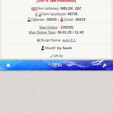
[100 % Tam Pulsuzdur]
Yeni istifadəçi:
MELEK_QIZ
Cəmi qeydiyyat:
68735
Oğlanlar:
38525
|
Qızlar:
30210
Max Online
-
(19222)
Max Online Tarix
:
30.01.25 / 11:42
Script Name:
auto 8.1
Müəllif:
by Savik
Uff.Az
Uff.Az