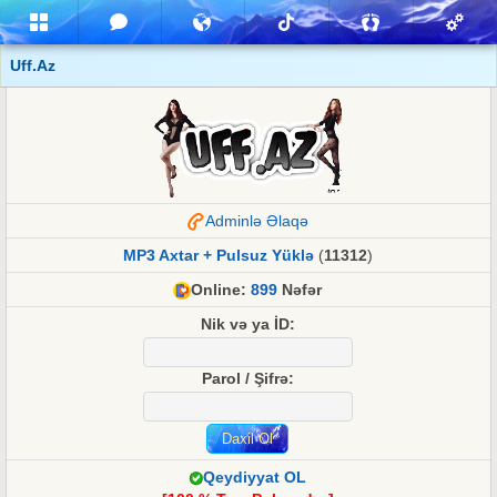
Uff.Az
Adminlə Əlaqə
MP3 Axtar + Pulsuz Yüklə
(
11312
)
Online:
899
Nəfər
Nik və ya İD:
Parol / Şifrə:
Qeydiyyat OL