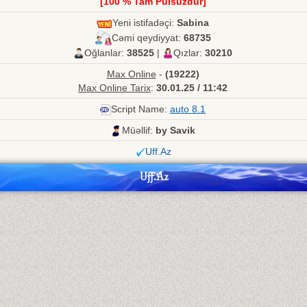
[100 % Tam Pulsuzdur]
Yeni istifadəçi:
Sabina
Cəmi qeydiyyat:
68735
Oğlanlar:
38525
|
Qızlar:
30210
Max Online
-
(19222)
Max Online Tarix
:
30.01.25 / 11:42
Script Name:
auto 8.1
Müəllif:
by Savik
Uff.Az
Uff.Az