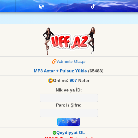
Adminlə Əlaqə
MP3 Axtar + Pulsuz Yüklə
(
65483
)
Online:
907
Nəfər
Nik və ya İD:
Parol / Şifrə:
Qeydiyyat OL