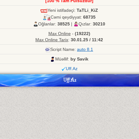
[100 % Tam Pulsuzdur]
Yeni istifadəçi:
TaTLi_KiZ
Cəmi qeydiyyat:
68735
Oğlanlar:
38525
|
Qızlar:
30210
Max Online
-
(19222)
Max Online Tarix
:
30.01.25 / 11:42
Script Name:
auto 8.1
Müəllif:
by Savik
Uff.Az
Uff.Az