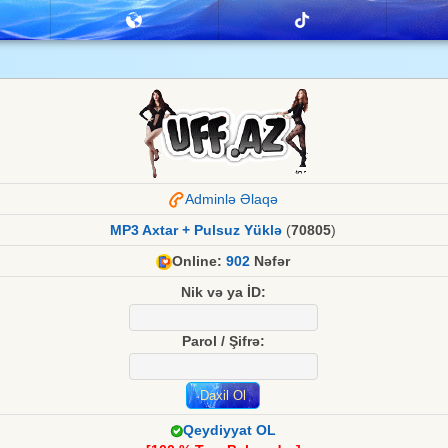
Adminlə Əlaqə
MP3 Axtar + Pulsuz Yüklə
(
70805
)
Online:
902
Nəfər
Nik və ya İD:
Parol / Şifrə:
Qeydiyyat OL