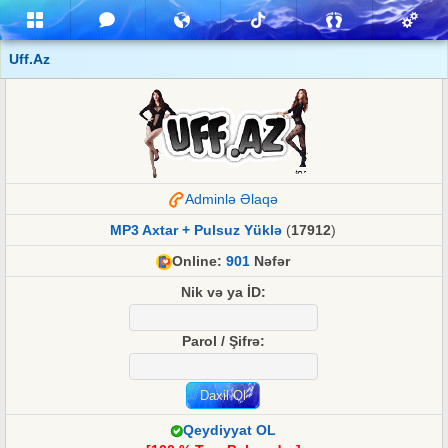
Uff.Az
Adminlə Əlaqə
MP3 Axtar + Pulsuz Yüklə
(
17912
)
Online:
901
Nəfər
Nik və ya İD:
Parol / Şifrə:
Qeydiyyat OL