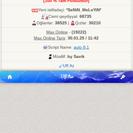
[100 % Tam Pulsuzdur]
Yeni istifadəçi:
*SeNiN_MeLeYiN*
Cəmi qeydiyyat:
68735
Oğlanlar:
38525
|
Qızlar:
30210
Max Online
-
(19222)
Max Online Tarix
:
30.01.25 / 11:42
Script Name:
auto 8.1
Müəllif:
by Savik
Uff.Az
Uff.Az