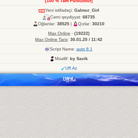
[100 % Tam Pulsuzdur]
Yeni istifadəçi:
Galmur_Girl
Cəmi qeydiyyat:
68735
Oğlanlar:
38525
|
Qızlar:
30210
Max Online
-
(19222)
Max Online Tarix
:
30.01.25 / 11:42
Script Name:
auto 8.1
Müəllif:
by Savik
Uff.Az
Uff.Az