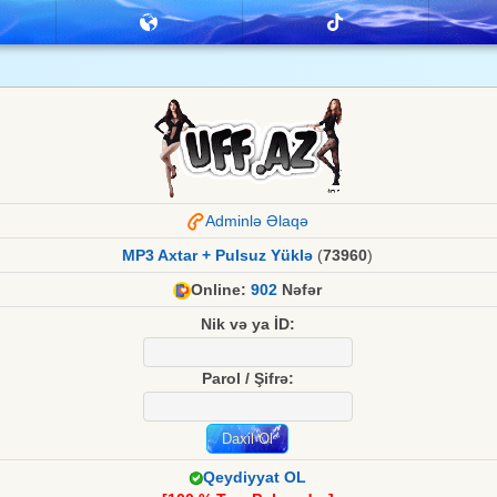
Adminlə Əlaqə
MP3 Axtar + Pulsuz Yüklə
(
73960
)
Online:
902
Nəfər
Nik və ya İD:
Parol / Şifrə:
Qeydiyyat OL