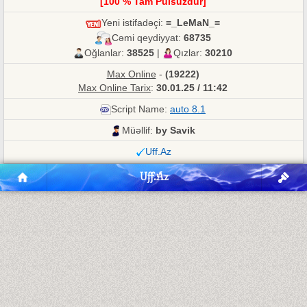
[100 % Tam Pulsuzdur]
Yeni istifadəçi:
=_LeMaN_=
Cəmi qeydiyyat:
68735
Oğlanlar:
38525
|
Qızlar:
30210
Max Online
-
(19222)
Max Online Tarix
:
30.01.25 / 11:42
Script Name:
auto 8.1
Müəllif:
by Savik
Uff.Az
Uff.Az