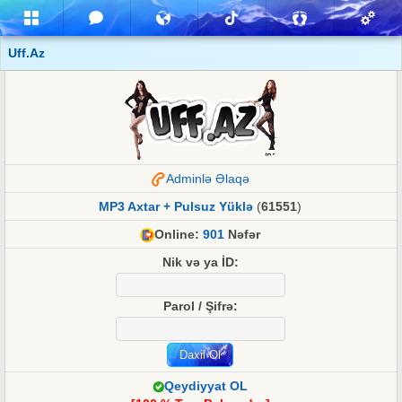
Uff.Az
Adminlə Əlaqə
MP3 Axtar + Pulsuz Yüklə
(
61551
)
Online:
901
Nəfər
Nik və ya İD:
Parol / Şifrə:
Qeydiyyat OL