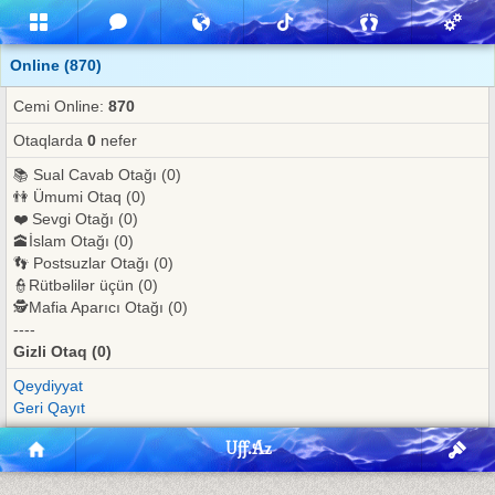
Online (870)
Cemi Online:
870
Otaqlarda
0
nefer
📚 Sual Cavab Otağı (0)
👫 Ümumi Otaq (0)
❤️ Sevgi Otağı (0)
🕋İslam Otağı (0)
👣 Postsuzlar Otağı (0)
👮Rütbəlilər üçün (0)
🕵️Mafia Aparıcı Otağı (0)
----
Gizli Otaq (0)
Qeydiyyat
Geri Qayıt
Uff.Az