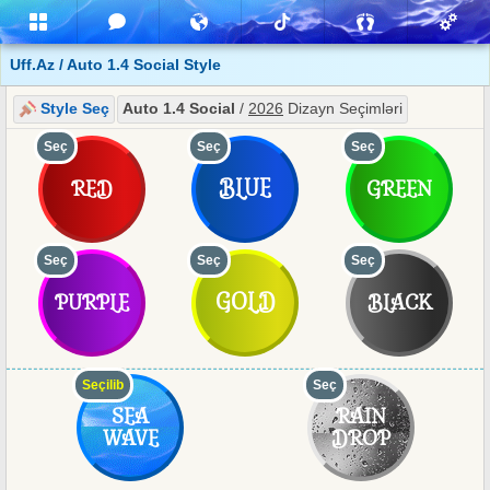
Uff.Az / Auto 1.4 Social Style
Style Seç
Auto 1.4 Social
/
2026
Dizayn Seçimləri
Seç
Seç
Seç
BLUE
RED
GREEN
Seç
Seç
Seç
GOLD
PURPLE
BLACK
Seçilib
Seç
SEA
RAIN
WAVE
DROP