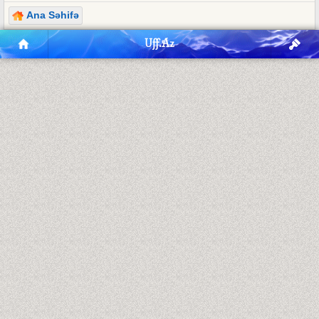
Ana Səhifə
Uff.Az