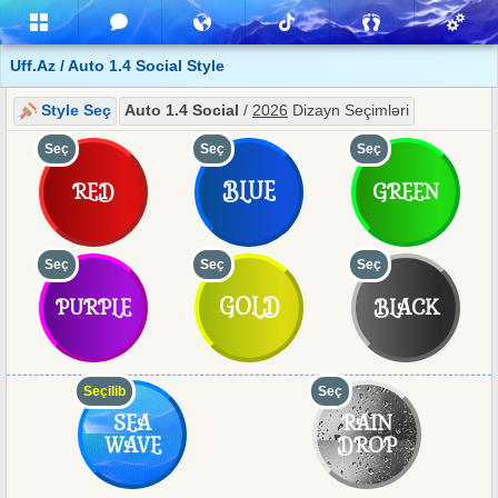
Uff.Az / Auto 1.4 Social Style
Style Seç
Auto 1.4 Social
/
2026
Dizayn Seçimləri
Seç
Seç
Seç
BLUE
RED
GREEN
Seç
Seç
Seç
GOLD
PURPLE
BLACK
Seçilib
Seç
SEA
RAIN
WAVE
DROP