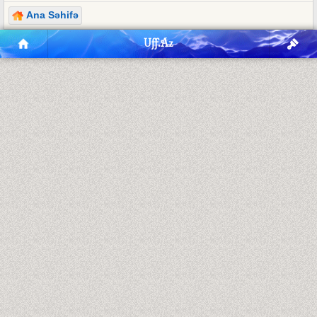
Ana Səhifə
Uff.Az