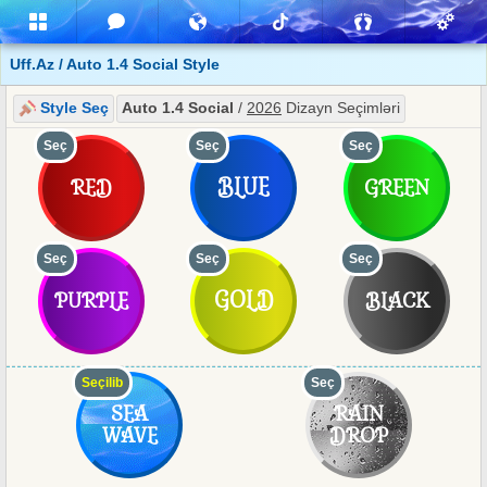
Uff.Az / Auto 1.4 Social Style
Style Seç
Auto 1.4 Social
/
2026
Dizayn Seçimləri
Seç
Seç
Seç
BLUE
RED
GREEN
Seç
Seç
Seç
GOLD
PURPLE
BLACK
Seçilib
Seç
SEA
RAIN
WAVE
DROP