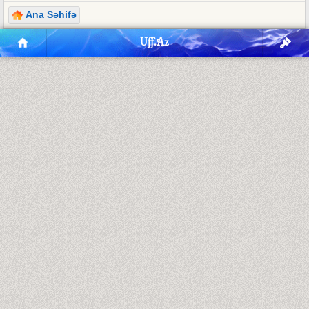
Ana Səhifə
Uff.Az