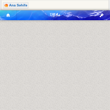
Ana Səhifə
Uff.Az