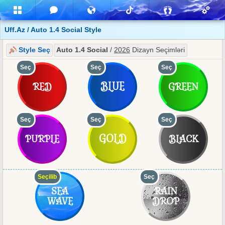
Uff.Az / Auto 1.4 Social Style
Style Seç
Auto 1.4 Social
/
2026
Dizayn Seçimləri
Seç
Seç
Seç
BLUE
RED
GREEN
Seç
Seç
Seç
GOLD
PURPLE
BLACK
Seçilib
Seç
SEA
RAIN
WAVE
DROP